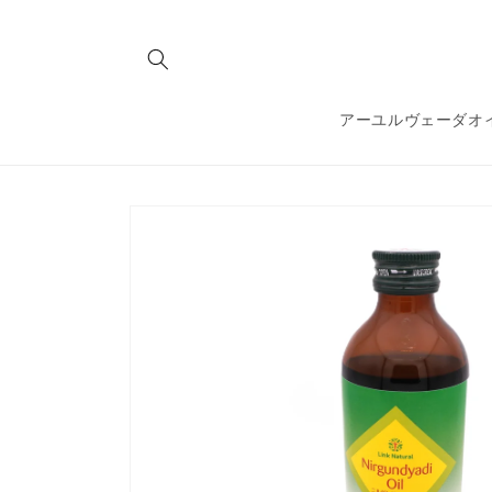
コンテ
ンツに
進む
アーユルヴェーダオ
商品情
報にス
キップ