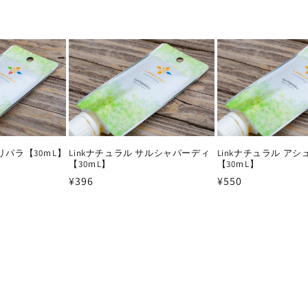
ら
や
す
す
トリパラ【30ｍL】
Linkナチュラル サルシャパーディ
Linkナチュラル ア
【30ｍL】
【30ｍL】
通
¥396
通
¥550
常
常
価
価
格
格