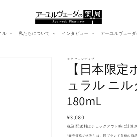
イル
私たちについて
インタビュー
アーユルヴェーダ
エクセレンディブ
【日本限定ボ
ュラル ニ
180mL
通
¥3,080
常
税込
配送料
はチェックアウト時に計算
価
*卸売価格の各割引は、同ブランド各種の商