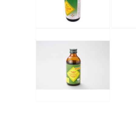
メ
ィ
デ
ア
ィ
(3)
ア
を
(2)
開
を
モ
モ
く
開
ー
ー
く
ダ
ダ
ル
ル
で
で
メ
メ
デ
デ
ィ
ィ
ア
ア
(4)
(5)
を
を
開
開
く
く
モ
ー
ダ
ル
で
メ