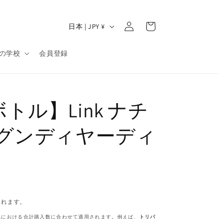
ロ
カ
グ
国
ー
日本 | JPY ¥
イ
/
ト
ン
地
の学校
会員登録
域
トル】Link ナチ
ルグンディヤーディ
されます。
品における合計購入数に合わせて適用されます。例えば、
トリパ