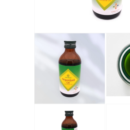
モ
ー
ダ
ル
で
メ
デ
ィ
ア
(1)
を
開
く
モ
ー
モ
ダ
ー
ル
ダ
で
ル
メ
で
デ