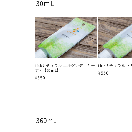
30ｍL
デ
ィ
ア
(6)
を
開
く
Linkナチュラル ニルグンディヤー
Linkナチュラル 
ディ【30ｍL】
通
¥550
通
¥550
常
常
価
価
格
格
360mL