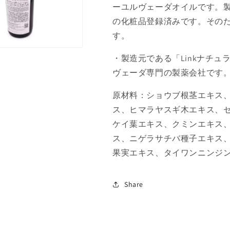
ュ
ュ
ーユルヴェーダオイルです。
ラ
ラ
の
化粧品登録済みです。その
ル
ル
す。
ニ
ニ
ル
ル
・製造元である「Linkナチ
グ
グ
ヴェーダ専門の製薬会社です
ン
ン
デ
デ
原材料：ショウブ根茎エキス
ィ
ィ
ス、ヒマラヤスギ木エキス、
ヤ
ヤ
ケイ葉エキス、クミンエキス
ー
ー
ス、ニゲラサチバ種子エキス
デ
デ
果実エキス、タイワンニンジ
ィ
ィ
180mL
180mL
の
の
Share
数
数
量
量
を
を
減
増