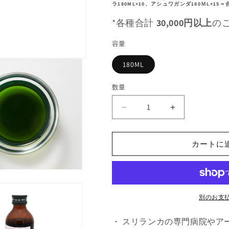
ラ180ML×10、アシュワガンダ180ＭL×15＝
格
*各種合計
30,000円以上
の
容量
180ML
数量
【日
【日
本
本
限
限
カートに
定
定
ボ
ボ
ト
ト
ル】
ル】
Link
Link
別のお支
ナ
ナ
・ スリランカの専門病院やア
チ
チ