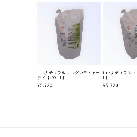
Linkナチュラル ニルグンディヤー
Linkナチュラル 
ディ【400ｍL】
L】
通
¥5,720
通
¥5,720
常
常
価
価
格
格