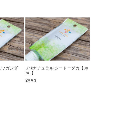
シュワガンダ
Linkナチュラル シートーダカ【30
ｍL】
通
¥550
常
価
格