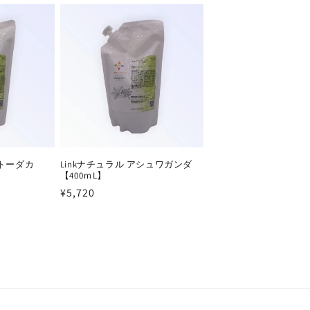
ートーダカ
Linkナチュラル アシュワガンダ
【400ｍL】
通
¥5,720
常
価
格