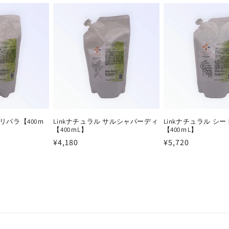
トリパラ【400ｍ
Linkナチュラル サルシャパーディ
Linkナチュラル シ
【400ｍL】
【400ｍL】
通
¥4,180
通
¥5,720
常
常
価
価
格
格