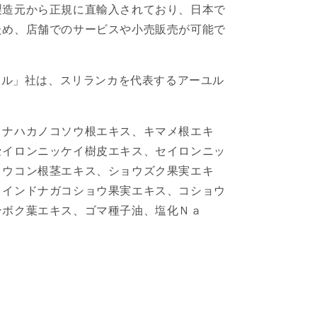
製造元から正規に直輸入されており、日本で
ため、店舗でのサービスや小売販売が可能で
ュラル」社は、スリランカを代表するアーユル
。
、ナハカノコソウ根エキス、キマメ根エキ
セイロンニッケイ樹皮エキス、セイロンニッ
、ウコン根茎エキス、ショウズク果実エキ
、インドナガコショウ果実エキス、コショウ
ンボク葉エキス、ゴマ種子油、塩化Ｎａ